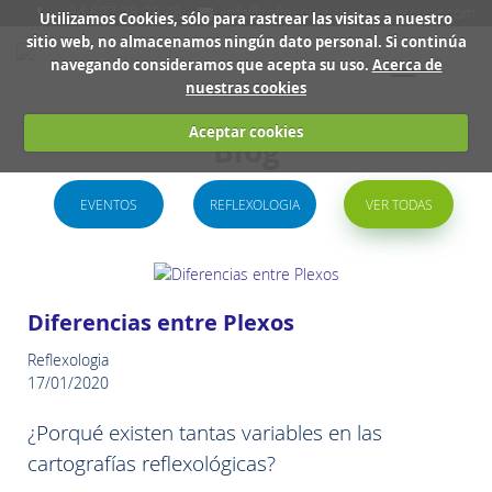
+34 627 38 28 48
info@reflexologianeuromuscular.com
Utilizamos Cookies, sólo para rastrear las visitas a nuestro
sitio web, no almacenamos ningún dato personal. Si continúa
navegando consideramos que acepta su uso.
Acerca de
Toggle
nuestras cookies
navigation
Aceptar cookies
Blog
EVENTOS
REFLEXOLOGIA
VER TODAS
Diferencias entre Plexos
Reflexologia
17/01/2020
¿Porqué existen tantas variables en las
cartografías reflexológicas?