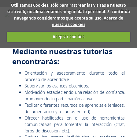
+34 627 38 28 48
info@reflexologianeuromuscular.com
Utilizamos Cookies, sólo para rastrear las visitas a nuestro
sitio web, no almacenamos ningún dato personal. Si continúa
navegando consideramos que acepta su uso.
Acerca de
Toggle
nuestras cookies
navigation
Aceptar cookies
Mediante nuestras tutorías
encontrarás:
Orientación y asesoramiento durante todo el
proceso de aprendizaje.
Supervisar los avances obtenidos.
Motivación estableciendo una relación de confianza,
promoviendo tu participación activa.
Facilitar diferentes recursos de aprendizaje (enlaces,
documentación y recursos en red)
Ofrecer habilidades en el uso de herramientas
comunicativas para fomentar la interacción (chat,
foros de discusión, etc).